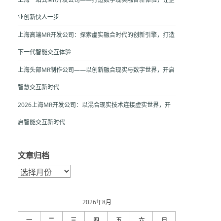
业创新快人一步
上海高端MR开发公司：探索虚实融合时代的创新引擎，打造
下一代智能交互体验
上海头部MR制作公司——以创新融合现实与数字世界，开启
智慧交互新时代
2026上海MR开发公司：以混合现实技术连接虚实世界，开
启智能交互新时代
文章归档
文
章
归
档
2026年8月
一
二
三
四
五
六
日