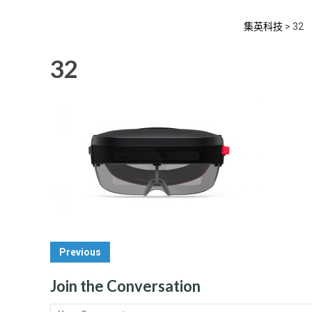
集英科技
>
32
32
Post
Previous
Navigation
Join the Conversation