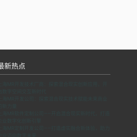
最新热点
S api v2.0版本开发，使用请申请密匙。
了解如
上海MR开发技术厂商：探索混合现实创新应用，开
何申请密匙
申请密匙
启数字空间交互新时代
上海MR开发公司：探索混合现实技术赋能未来商业
的新力量
上海MR软件定制公司——开启混合现实新时代，打造
企业数字化创新引擎
上海MR定制开发公司——打造虚实融合新体验，助力
企业迈向数字未来