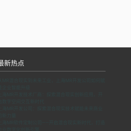
最新热点
S api v2.0版本开发，使用请申请密匙。
了解如
从MR混合现实到未来工业，上海MR开发公司如何赋
何申请密匙
申请密匙
能企业智能升级
上海MR开发技术厂商：探索混合现实创新应用，开
启数字空间交互新时代
上海MR开发公司：探索混合现实技术赋能未来商业
的新力量
上海MR软件定制公司——开启混合现实新时代，打造
企业数字化创新引擎