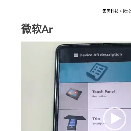
集英科技
>
微软
微软ar
视
频
播
放
器