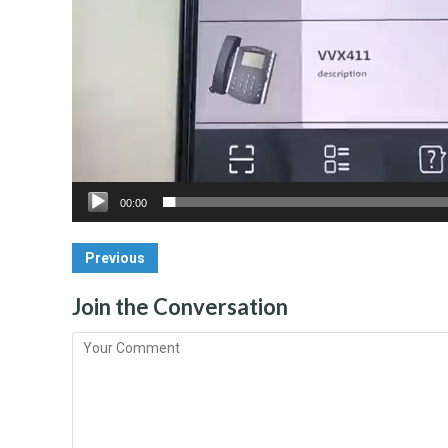
00:00
Post
Previous
Navigation
Join the Conversation