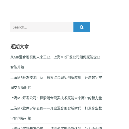
Search
for:
近期文章
从MR混合现实到未来工业，上海MR开发公司如何赋能企业
智能升级
上海MR开发技术厂商：探索混合现实创新应用，开启数字空
间交互新时代
上海MR开发公司：探索混合现实技术赋能未来商业的新力量
上海MR软件定制公司——开启混合现实新时代，打造企业数
字化创新引擎
上海MR定制开发公司——打造虚实融合新体验，助力企业迈