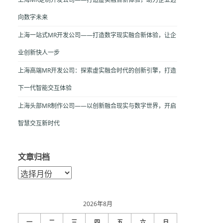
向数字未来
上海一站式MR开发公司——打造数字现实融合新体验，让企
业创新快人一步
上海高端MR开发公司：探索虚实融合时代的创新引擎，打造
下一代智能交互体验
上海头部MR制作公司——以创新融合现实与数字世界，开启
智慧交互新时代
文章归档
文
章
归
档
2026年8月
一
二
三
四
五
六
日