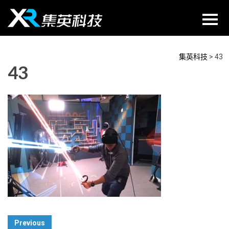
Skip
to
content
集英科技
>
43
43
Post
Previous
Navigation