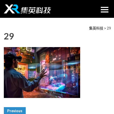
Skip
to
content
集英科技
>
29
29
Post
Previous
Navigation