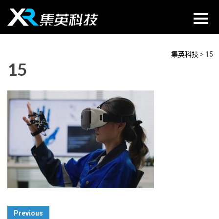
Skip
to
content
集英科技
>
15
15
Post
Previous
Navigation