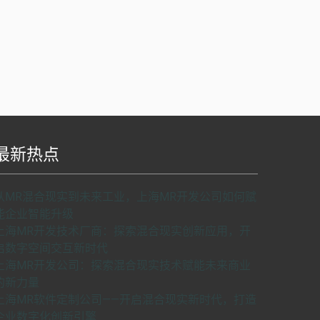
最新热点
S api v2.0版本开发，使用请申请密匙。
了解如
从MR混合现实到未来工业，上海MR开发公司如何赋
何申请密匙
申请密匙
能企业智能升级
上海MR开发技术厂商：探索混合现实创新应用，开
启数字空间交互新时代
上海MR开发公司：探索混合现实技术赋能未来商业
的新力量
上海MR软件定制公司——开启混合现实新时代，打造
企业数字化创新引擎