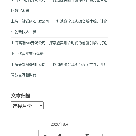
向数字未来
上海一站式MR开发公司——打造数字现实融合新体验，让企
业创新快人一步
上海高端MR开发公司：探索虚实融合时代的创新引擎，打造
下一代智能交互体验
上海头部MR制作公司——以创新融合现实与数字世界，开启
智慧交互新时代
文章归档
文
章
归
档
2026年8月
一
二
三
四
五
六
日