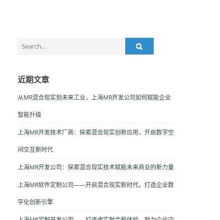
Search
for:
近期文章
从MR混合现实到未来工业，上海MR开发公司如何赋能企业
智能升级
上海MR开发技术厂商：探索混合现实创新应用，开启数字空
间交互新时代
上海MR开发公司：探索混合现实技术赋能未来商业的新力量
上海MR软件定制公司——开启混合现实新时代，打造企业数
字化创新引擎
上海MR定制开发公司——打造虚实融合新体验，助力企业迈